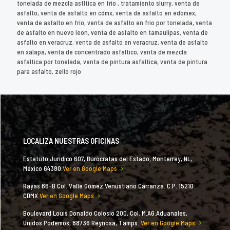
tonelada de mezcla asfltica en frio , tratamiento slurry, venta de
asfalto, venta de asfalto en cdmx, venta de asfalto en edomex,
venta de asfalto en frío, venta de asfalto en frio por tonelada, venta
de asfalto en nuevo leon, venta de asfalto en tamaulipas, venta de
asfalto en veracruz, venta de asfalto en veracruz, venta de asfalto
en xalapa, venta de concentrado asfaltico, venta de mezcla
asfaltica por tonelada, venta de pintura asfaltica, venta de pintura
para asfalto, zello rojo
LOCALIZA NUESTRAS OFICINAS
Estatuto Jurídico 607, Burócratas del Estado, Monterrey, NL,
México 64380.
Ver en Google Maps
Rayas 66-B Col. Valle Gómez Venustiano Carranza. C.P. 15210
CDMX
Ver en Google Maps
Boulevard Louis Donaldo Colosio 200, Col. M.AG.Aduanales,
Unidos Podemos, 88736 Reynosa, Tamps.
Ver en Google Maps