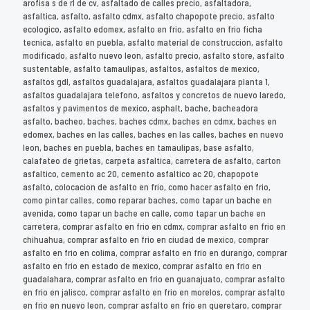
arofisa s de rl de cv, asfaltado de calles precio, asfaltadora,
asfaltica, asfalto, asfalto cdmx, asfalto chapopote precio, asfalto
ecologico, asfalto edomex, asfalto en frio, asfalto en frio ficha
tecnica, asfalto en puebla, asfalto material de construccion, asfalto
modificado, asfalto nuevo leon, asfalto precio, asfalto store, asfalto
sustentable, asfalto tamaulipas, asfaltos, asfaltos de mexico,
asfaltos gdl, asfaltos guadalajara, asfaltos guadalajara planta 1,
asfaltos guadalajara telefono, asfaltos y concretos de nuevo laredo,
asfaltos y pavimentos de mexico, asphalt, bache, bacheadora
asfalto, bacheo, baches, baches cdmx, baches en cdmx, baches en
edomex, baches en las calles, baches en las calles, baches en nuevo
leon, baches en puebla, baches en tamaulipas, base asfalto,
calafateo de grietas, carpeta asfaltica, carretera de asfalto, carton
asfaltico, cemento ac 20, cemento asfaltico ac 20, chapopote
asfalto, colocacion de asfalto en frio, como hacer asfalto en frio,
como pintar calles, como reparar baches, como tapar un bache en
avenida, como tapar un bache en calle, como tapar un bache en
carretera, comprar asfalto en frio en cdmx, comprar asfalto en frio en
chihuahua, comprar asfalto en frio en ciudad de mexico, comprar
asfalto en frio en colima, comprar asfalto en frio en durango, comprar
asfalto en frio en estado de mexico, comprar asfalto en frio en
guadalahara, comprar asfalto en frio en guanajuato, comprar asfalto
en frio en jalisco, comprar asfalto en frio en morelos, comprar asfalto
en frio en nuevo leon, comprar asfalto en frio en queretaro, comprar