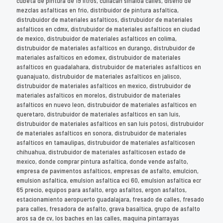
cubeta de pintura de 19 litros, culiacan sinaloa calles, diseño de
mezclas asfalticas en frio, distribuidor de pintura asfaltica,
distrubuidor de materiales asfalticos, distrubuidor de materiales
asfalticos en cdmx, distrubuidor de materiales asfalticos en ciudad
de mexico, distrubuidor de materiales asfalticos en colima,
distrubuidor de materiales asfalticos en durango, distrubuidor de
materiales asfalticos en edomex, distrubuidor de materiales
asfalticos en guadalahara, distrubuidor de materiales asfalticos en
guanajuato, distrubuidor de materiales asfalticos en jalisco,
distrubuidor de materiales asfalticos en mexico, distrubuidor de
materiales asfalticos en morelos, distrubuidor de materiales
asfalticos en nuevo leon, distrubuidor de materiales asfalticos en
queretaro, distrubuidor de materiales asfalticos en san luis,
distrubuidor de materiales asfalticos en san luis potosi, distrubuidor
de materiales asfalticos en sonora, distrubuidor de materiales
asfalticos en tamaulipas, distrubuidor de materiales asfalticosen
chihuahua, distrubuidor de materiales asfalticosen estado de
mexico, donde comprar pintura asfaltica, donde vende asfalto,
empresa de pavimentos asfalticos, empresas de asfalto, emulcion,
emulsion asfaltica, emulsion asfaltica eci 60, emulsion asfaltica ecr
65 precio, equipos para asfalto, ergo asfaltos, ergon asfaltos,
estacionamiento aeropuerto guadalajara, fresado de calles, fresado
para calles, fresadora de asfalto, grava basaltica, grupo de asfalto
aros sa de cv, los baches en las calles, maquina pintarrayas