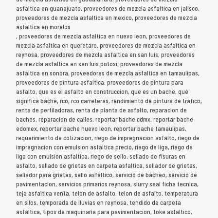
asfaltica en guanajuato, proveedores de mezcla asfaltica en jalisco,
proveedores de mezcla asfaltica en mexico, proveedores de mezcla
asfaltica en morelos
, proveedores de mezcla asfaltica en nuevo leon, proveedores de
mezcla asfaltica en queretaro, proveedores de mezcla asfaltica en
reynosa, proveedores de mezcla asfaltica en san luis, proveedores
de mezcla asfaltica en san luis potosi, proveedores de mezcla
asfaltica en sonora, proveedores de mezcla asfaltica en tamaulipas,
proveedores de pintura asfaltica, proveedores de pintura para
asfalto, que es el asfalto en construccion, que es un bache, qué
significa bache, rco, rco carreteras, rendimiento de pintura de trafico,
renta de perfiladoras, renta de planta de asfalto, reparacion de
baches, reparacion de calles, reportar bache cdmx, reportar bache
edomex, reportar bache nuevo leon, reportar bache tamaulipas,
requerimiento de cotizacion, riego de impregnacion asfalto, riego de
impregnacion con emulsion asfaltica precio, riego de liga, riego de
liga con emulsion asfaltica, riego de sello, sellado de fisuras en
asfalto, sellado de grietas en carpeta asfaltica, sellador de grietas,
sellador para grietas, sello asfaltico, servicio de bacheo, servicio de
pavimentacion, servicios primarios reynosa, slurry seal ficha tecnica,
teja asfaltica venta, telon de asfalto, telon de asfalto, temperatura
en silos, temporada de lluvias en reynosa, tendido de carpeta
asfaltica, tipos de maquinaria para pavimentacion, toke asfaltico,