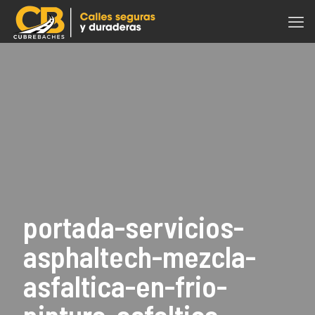
portada-servicios-
asphaltech-mezcla-
asfaltica-en-frio-