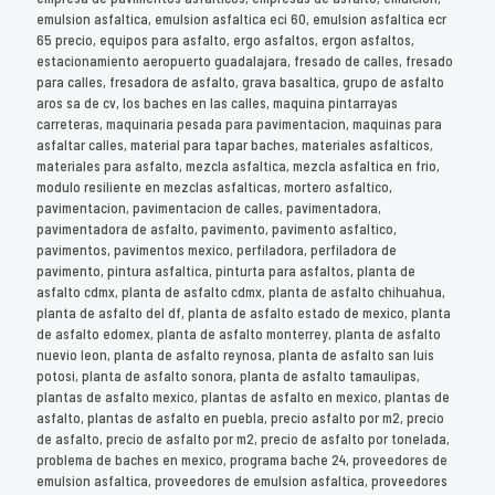
emulsion asfaltica, emulsion asfaltica eci 60, emulsion asfaltica ecr
65 precio, equipos para asfalto, ergo asfaltos, ergon asfaltos,
estacionamiento aeropuerto guadalajara, fresado de calles, fresado
para calles, fresadora de asfalto, grava basaltica, grupo de asfalto
aros sa de cv, los baches en las calles, maquina pintarrayas
carreteras, maquinaria pesada para pavimentacion, maquinas para
asfaltar calles, material para tapar baches, materiales asfalticos,
materiales para asfalto, mezcla asfaltica, mezcla asfaltica en frio,
modulo resiliente en mezclas asfalticas, mortero asfaltico,
pavimentacion, pavimentacion de calles, pavimentadora,
pavimentadora de asfalto, pavimento, pavimento asfaltico,
pavimentos, pavimentos mexico, perfiladora, perfiladora de
pavimento, pintura asfaltica, pinturta para asfaltos, planta de
asfalto cdmx, planta de asfalto cdmx, planta de asfalto chihuahua,
planta de asfalto del df, planta de asfalto estado de mexico, planta
de asfalto edomex, planta de asfalto monterrey, planta de asfalto
nuevio leon, planta de asfalto reynosa, planta de asfalto san luis
potosi, planta de asfalto sonora, planta de asfalto tamaulipas,
plantas de asfalto mexico, plantas de asfalto en mexico, plantas de
asfalto, plantas de asfalto en puebla, precio asfalto por m2, precio
de asfalto, precio de asfalto por m2, precio de asfalto por tonelada,
problema de baches en mexico, programa bache 24, proveedores de
emulsion asfaltica, proveedores de emulsion asfaltica, proveedores