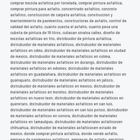
comprar mezcla asfaltica por tonelada, comprar pintura asfaltica,
comprar pintura para asfalto, concentrado asfaltico, concreto
asfaltico, construccion de carpeta asfaltica, construccion y
mantenimiento de pavimentos, constructoras de asfalto, control de
calidad del asfalto, cuanto cuesta el asfalto, cuanto pesa una
cubeta de pintura de 19 litros, culiacan sinaloa calles, diseño de
mezclas asfalticas en frio, distribuidor de pintura asfaltica,
distrubuidor de materiales asfalticos, distrubuidor de materiales
asfalticos en cdmx, distrubuidor de materiales asfalticos en ciudad
de mexico, distrubuidor de materiales asfalticos en colima,
distrubuidor de materiales asfalticos en durango, distrubuidor de
materiales asfalticos en edomex, distrubuidor de materiales
asfalticos en guadalahara, distrubuidor de materiales asfalticos en
guanajuato, distrubuidor de materiales asfalticos en jalisco,
distrubuidor de materiales asfalticos en mexico, distrubuidor de
materiales asfalticos en morelos, distrubuidor de materiales
asfalticos en nuevo leon, distrubuidor de materiales asfalticos en
queretaro, distrubuidor de materiales asfalticos en san luis,
distrubuidor de materiales asfalticos en san luis potosi, distrubuidor
de materiales asfalticos en sonora, distrubuidor de materiales
asfalticos en tamaulipas, distrubuidor de materiales asfalticosen
chihuahua, distrubuidor de materiales asfalticosen estado de
mexico, donde comprar pintura asfaltica, donde vende asfalto,
empresa de pavimentos asfalticos, empresas de asfalto, emulcion,