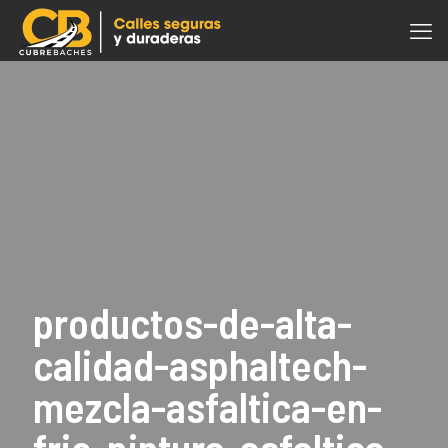
productos-de-alta-
calidad-asphaltech-
mezcla-asfaltica-en-