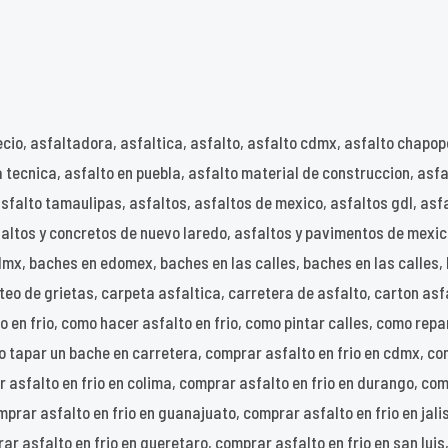
recio, asfaltadora, asfaltica, asfalto, asfalto cdmx, asfalto chapop
ha tecnica, asfalto en puebla, asfalto material de construccion, asf
 asfalto tamaulipas, asfaltos, asfaltos de mexico, asfaltos gdl, a
faltos y concretos de nuevo laredo, asfaltos y pavimentos de mexi
x, baches en edomex, baches en las calles, baches en las calles, 
eo de grietas, carpeta asfaltica, carretera de asfalto, carton asf
o en frio, como hacer asfalto en frio, como pintar calles, como re
o tapar un bache en carretera, comprar asfalto en frio en cdmx, co
r asfalto en frio en colima, comprar asfalto en frio en durango, com
prar asfalto en frio en guanajuato, comprar asfalto en frio en jali
r asfalto en frio en queretaro, comprar asfalto en frio en san luis,