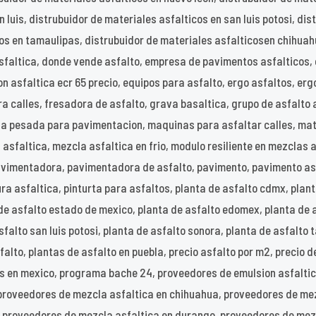
 luis, distrubuidor de materiales asfalticos en san luis potosi, di
cos en tamaulipas, distrubuidor de materiales asfalticosen chihuah
faltica, donde vende asfalto, empresa de pavimentos asfalticos, 
ion asfaltica ecr 65 precio, equipos para asfalto, ergo asfaltos, e
a calles, fresadora de asfalto, grava basaltica, grupo de asfalto a
a pesada para pavimentacion, maquinas para asfaltar calles, mat
asfaltica, mezcla asfaltica en frio, modulo resiliente en mezclas a
avimentadora, pavimentadora de asfalto, pavimento, pavimento as
ura asfaltica, pinturta para asfaltos, planta de asfalto cdmx, plan
 de asfalto estado de mexico, planta de asfalto edomex, planta de 
sfalto san luis potosi, planta de asfalto sonora, planta de asfalto
alto, plantas de asfalto en puebla, precio asfalto por m2, precio de
s en mexico, programa bache 24, proveedores de emulsion asfaltic
proveedores de mezcla asfaltica en chihuahua, proveedores de mez
, proveedores de mezcla asfaltica en durango, proveedores de mez