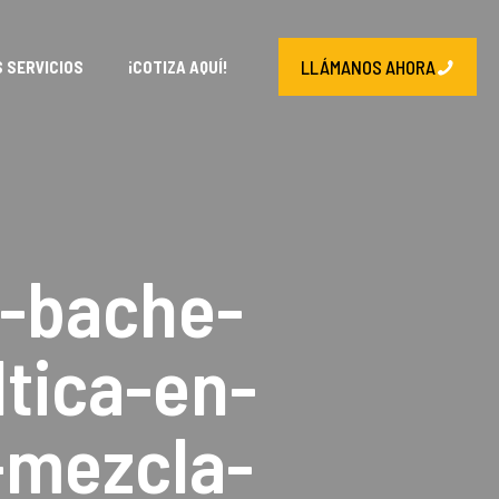
LLÁMANOS AHORA
 SERVICIOS
¡COTIZA AQUÍ!
-bache-
ltica-en-
a-mezcla-