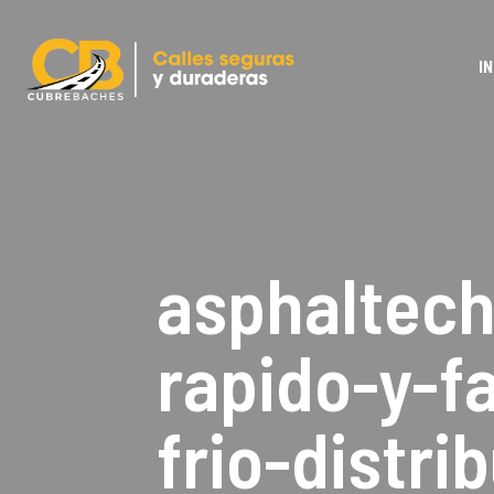
IN
asphaltec
rapido-y-f
frio-distr