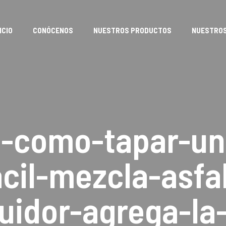
ICIO
CONÓCENOS
NUESTROS PRODUCTOS
NUESTROS
h-como-tapar-un
acil-mezcla-asfa
ibuidor-agrega-l