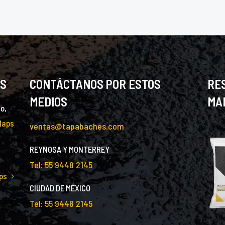
AS
CONTÁCTANOS POR ESTOS
RE
MEDIOS
MA
o,
Maps
ventas@tapabaches.com
REYNOSA Y MONTERREY
Tel: 55 9448 2145
ps
CIUDAD DE MÉXICO
Tel: 55 9448 2145