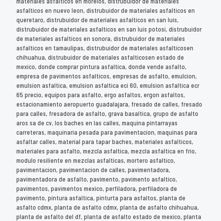
materiales asfalticos en morelos, distrubuidor de materiales
asfalticos en nuevo leon, distrubuidor de materiales asfalticos en
queretaro, distrubuidor de materiales asfalticos en san luis,
distrubuidor de materiales asfalticos en san luis potosi, distrubuidor
de materiales asfalticos en sonora, distrubuidor de materiales
asfalticos en tamaulipas, distrubuidor de materiales asfalticosen
chihuahua, distrubuidor de materiales asfalticosen estado de
mexico, donde comprar pintura asfaltica, donde vende asfalto,
empresa de pavimentos asfalticos, empresas de asfalto, emulcion,
emulsion asfaltica, emulsion asfaltica eci 60, emulsion asfaltica ecr
65 precio, equipos para asfalto, ergo asfaltos, ergon asfaltos,
estacionamiento aeropuerto guadalajara, fresado de calles, fresado
para calles, fresadora de asfalto, grava basaltica, grupo de asfalto
aros sa de cv, los baches en las calles, maquina pintarrayas
carreteras, maquinaria pesada para pavimentacion, maquinas para
asfaltar calles, material para tapar baches, materiales asfalticos,
materiales para asfalto, mezcla asfaltica, mezcla asfaltica en frio,
modulo resiliente en mezclas asfalticas, mortero asfaltico,
pavimentacion, pavimentacion de calles, pavimentadora,
pavimentadora de asfalto, pavimento, pavimento asfaltico,
pavimentos, pavimentos mexico, perfiladora, perfiladora de
pavimento, pintura asfaltica, pinturta para asfaltos, planta de
asfalto cdmx, planta de asfalto cdmx, planta de asfalto chihuahua,
planta de asfalto del df, planta de asfalto estado de mexico, planta