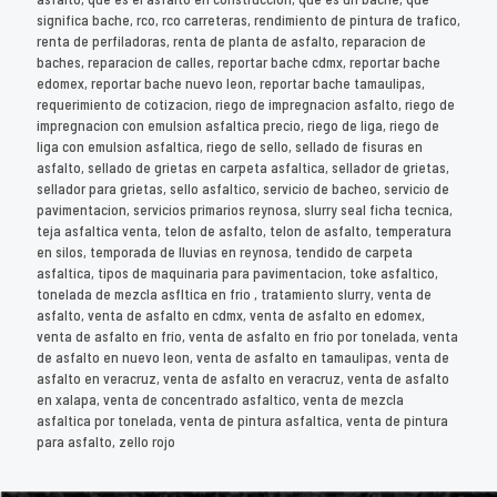
significa bache, rco, rco carreteras, rendimiento de pintura de trafico,
renta de perfiladoras, renta de planta de asfalto, reparacion de
baches, reparacion de calles, reportar bache cdmx, reportar bache
edomex, reportar bache nuevo leon, reportar bache tamaulipas,
requerimiento de cotizacion, riego de impregnacion asfalto, riego de
impregnacion con emulsion asfaltica precio, riego de liga, riego de
liga con emulsion asfaltica, riego de sello, sellado de fisuras en
asfalto, sellado de grietas en carpeta asfaltica, sellador de grietas,
sellador para grietas, sello asfaltico, servicio de bacheo, servicio de
pavimentacion, servicios primarios reynosa, slurry seal ficha tecnica,
teja asfaltica venta, telon de asfalto, telon de asfalto, temperatura
en silos, temporada de lluvias en reynosa, tendido de carpeta
asfaltica, tipos de maquinaria para pavimentacion, toke asfaltico,
tonelada de mezcla asfltica en frio , tratamiento slurry, venta de
asfalto, venta de asfalto en cdmx, venta de asfalto en edomex,
venta de asfalto en frío, venta de asfalto en frio por tonelada, venta
de asfalto en nuevo leon, venta de asfalto en tamaulipas, venta de
asfalto en veracruz, venta de asfalto en veracruz, venta de asfalto
en xalapa, venta de concentrado asfaltico, venta de mezcla
asfaltica por tonelada, venta de pintura asfaltica, venta de pintura
para asfalto, zello rojo