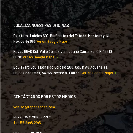
LOCALIZA NUESTRAS OFICINAS
Estatuto Jurídico 607, Burócratas del Estado, Monterrey, NL,
México 64380.
Ver en Google Maps
Rayas 66-B Col. Valle Gómez Venustiano Carranza. C.P. 15210
CDMX
Ver en Google Maps
Boulevard Louis Donaldo Colosio 200, Col. M.AG.Aduanales,
Unidos Podemos, 88736 Reynosa, Tamps.
Ver en Google Maps
CONTÁCTANOS POR ESTOS MEDIOS
ventas@tapabaches.com
REYNOSA Y MONTERREY
Tel: 55 9448 2145
CIUDAD DE MÉXICO