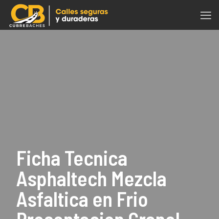
Ficha Tecnica
Asphaltech Mezcla
Asfaltica en Frio