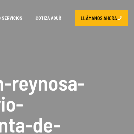
LLÁMANOS AHORA
 SERVICIOS
¡COTIZA AQUÍ!
n-reynosa-
io-
nta-de-