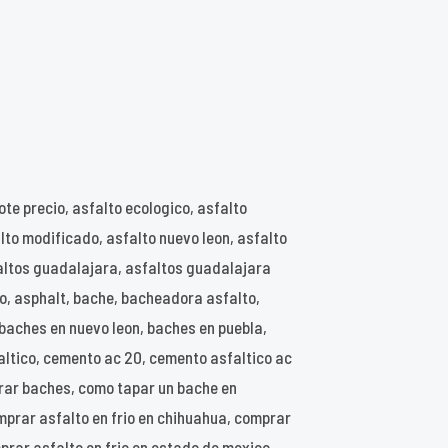
ote precio, asfalto ecologico, asfalto
alto modificado, asfalto nuevo leon, asfalto
sfaltos guadalajara, asfaltos guadalajara
co, asphalt, bache, bacheadora asfalto,
baches en nuevo leon, baches en puebla,
altico, cemento ac 20, cemento asfaltico ac
parar baches, como tapar un bache en
mprar asfalto en frio en chihuahua, comprar
prar asfalto en frio en estado de mexico,