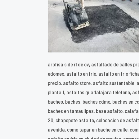
arofisa s de rl de cv, asfaltado de calles p
edomex, asfalto en frio, asfalto en frio fic
precio, asfalto store, asfalto sustentable,
planta 1, asfaltos guadalajara telefono, as
bacheo, baches, baches cdmx, baches en cdm
baches en tamaulipas, base asfalto, calafat
20, chapopote asfalto, colocacion de asfalt
avenida, como tapar un bache en calle, com
asfalto en frio en ciudad de mexico, compra