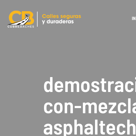
IN
demostrac
con-mezcla
asphaltec