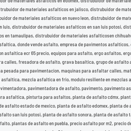
idor de materiales asfalticos en edomex, distrubuidor de material
trubuidor de materiales asfalticos en jalisco, distrubuidor de mate
buidor de materiales asfalticos en nuevo leon, distrubuidor de mat
 luis, distrubuidor de materiales asfalticos en san luis potosi, di
cos en tamaulipas, distrubuidor de materiales asfalticosen chihuah
faltica, donde vende asfalto, empresa de pavimentos asfalticos, 
ion asfaltica ecr 65 precio, equipos para asfalto, ergo asfaltos, e
a calles, fresadora de asfalto, grava basaltica, grupo de asfalto a
a pesada para pavimentacion, maquinas para asfaltar calles, mat
asfaltica, mezcla asfaltica en frio, modulo resiliente en mezclas a
avimentadora, pavimentadora de asfalto, pavimento, pavimento as
ura asfaltica, pinturta para asfaltos, planta de asfalto cdmx, plan
 de asfalto estado de mexico, planta de asfalto edomex, planta de 
sfalto san luis potosi, planta de asfalto sonora, planta de asfalto
alto, plantas de asfalto en puebla, precio asfalto por m2, precio de