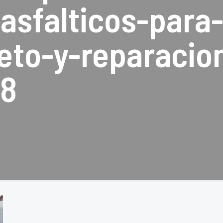
asfalticos-para-
to-y-reparacio
-8