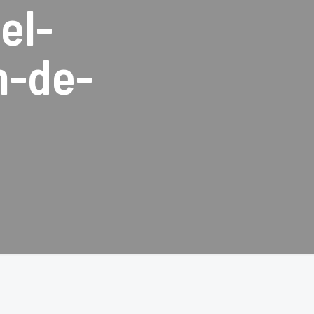
el-
n-de-