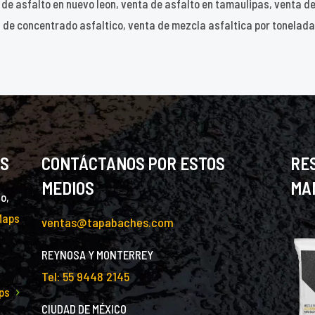
a de asfalto en nuevo leon, venta de asfalto en tamaulipas, venta d
 de concentrado asfaltico, venta de mezcla asfaltica por tonelada,
AS
CONTÁCTANOS POR ESTOS
RE
MEDIOS
MA
o,
Maps
ventas@tapabaches.com
REYNOSA Y MONTERREY
Tel: 55 9448 2145
ps
CIUDAD DE MÉXICO