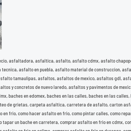
recio, asfaltadora, asfaltica, asfalto, asfalto cdmx, asfalto chapop
ha tecnica, asfalto en puebla, asfalto material de construccion, asf
 asfalto tamaulipas, asfaltos, asfaltos de mexico, asfaltos gdl, a
faltos y concretos de nuevo laredo, asfaltos y pavimentos de mexi
x, baches en edomex, baches en las calles, baches en las calles, 
eo de grietas, carpeta asfaltica, carretera de asfalto, carton asf
o en frio, como hacer asfalto en frio, como pintar calles, como re
o tapar un bache en carretera, comprar asfalto en frio en cdmx, co
r asfalto en frio en colima, comprar asfalto en frio en durango, com