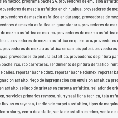
s en mexico, programa bache 24, proveedores de emulsion asfaltic
proveedores de mezcla asfaltica en chihuahua, proveedores de mez
, proveedores de mezcla asfaltica en durango, proveedores de mez
veedores de mezcla asfaltica en guadalahara, proveedores de mez
s de mezcla asfaltica en mexico, proveedores de mezcla asfaltica 
 leon, proveedores de mezcla asfaltica en queretaro, proveedores 
, proveedores de mezcla asfaltica en san luis potosi, proveedores
as, proveedores de pintura asfaltica, proveedores de pintura para
 bache, rco, rco carreteras, rendimiento de pintura de trafico, ren
de calles, reportar bache cdmx, reportar bache edomex, reportar b
nacion asfalto, riego de impregnacion con emulsion asfaltica precio
 en asfalto, sellado de grietas en carpeta asfaltica, sellador de gri
n, servicios primarios reynosa, slurry seal ficha tecnica, teja asfal
 lluvias en reynosa, tendido de carpeta asfaltica, tipos de maquin
iento slurry, venta de asfalto, venta de asfalto en cdmx, venta de 