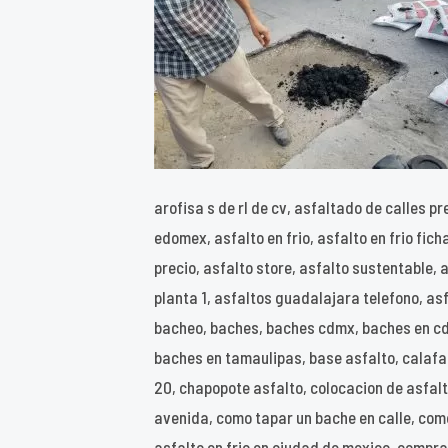
arofisa s de rl de cv, asfaltado de calles p
edomex, asfalto en frio, asfalto en frio fic
precio, asfalto store, asfalto sustentable,
planta 1, asfaltos guadalajara telefono, as
bacheo, baches, baches cdmx, baches en cdm
baches en tamaulipas, base asfalto, calafat
20, chapopote asfalto, colocacion de asfalt
avenida, como tapar un bache en calle, com
asfalto en frio en ciudad de mexico, compra