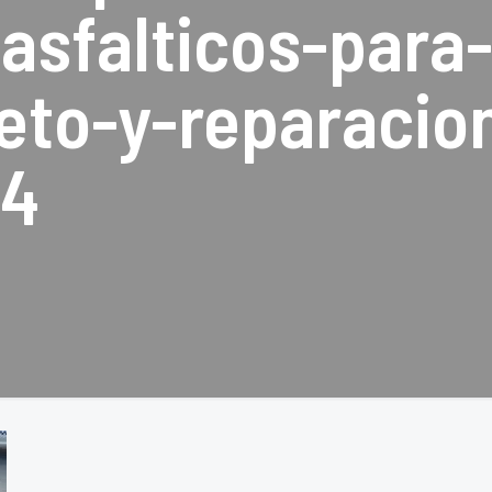
asfalticos-para-
to-y-reparacio
-4