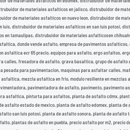
idor de materiales asfalticos en edomex, distrubuidor de material
trubuidor de materiales asfalticos en jalisco, distrubuidor de mate
buidor de materiales asfalticos en nuevo leon, distrubuidor de mat
 luis, distrubuidor de materiales asfalticos en san luis potosi, di
cos en tamaulipas, distrubuidor de materiales asfalticosen chihuah
faltica, donde vende asfalto, empresa de pavimentos asfalticos, 
ion asfaltica ecr 65 precio, equipos para asfalto, ergo asfaltos, e
a calles, fresadora de asfalto, grava basaltica, grupo de asfalto a
a pesada para pavimentacion, maquinas para asfaltar calles, mat
asfaltica, mezcla asfaltica en frio, modulo resiliente en mezclas a
avimentadora, pavimentadora de asfalto, pavimento, pavimento as
ura asfaltica, pinturta para asfaltos, planta de asfalto cdmx, plan
 de asfalto estado de mexico, planta de asfalto edomex, planta de 
sfalto san luis potosi, planta de asfalto sonora, planta de asfalto
alto, plantas de asfalto en puebla, precio asfalto por m2, precio de