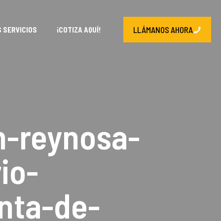
LLÁMANOS AHORA
 SERVICIOS
¡COTIZA AQUÍ!
n-reynosa-
io-
nta-de-