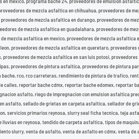
s en mexico, programa bache 24, proveedores de emulsion asfaltic
proveedores de mezcla asfaltica en chihuahua, proveedores de mez
, proveedores de mezcla asfaltica en durango, proveedores de mez
veedores de mezcla asfaltica en guadalahara, proveedores de mez
s de mezcla asfaltica en mexico, proveedores de mezcla asfaltica 
 leon, proveedores de mezcla asfaltica en queretaro, proveedores 
, proveedores de mezcla asfaltica en san luis potosi, proveedores
as, proveedores de pintura asfaltica, proveedores de pintura para
 bache, rco, rco carreteras, rendimiento de pintura de trafico, ren
de calles, reportar bache cdmx, reportar bache edomex, reportar b
nacion asfalto, riego de impregnacion con emulsion asfaltica precio
 en asfalto, sellado de grietas en carpeta asfaltica, sellador de gri
n, servicios primarios reynosa, slurry seal ficha tecnica, teja asfal
 lluvias en reynosa, tendido de carpeta asfaltica, tipos de maquin
iento slurry, venta de asfalto, venta de asfalto en cdmx, venta de 