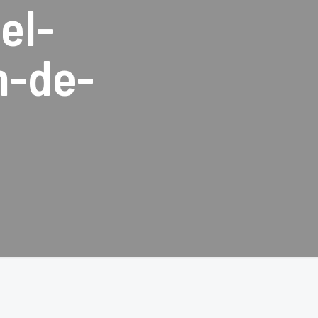
el-
n-de-