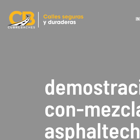
IN
demostrac
con-mezcla
asphaltec