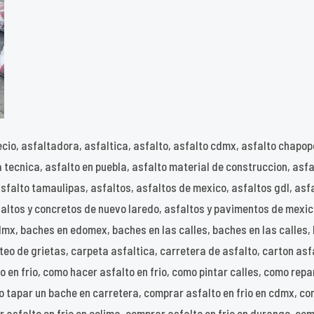
recio, asfaltadora, asfaltica, asfalto, asfalto cdmx, asfalto chapop
ha tecnica, asfalto en puebla, asfalto material de construccion, asf
 asfalto tamaulipas, asfaltos, asfaltos de mexico, asfaltos gdl, a
faltos y concretos de nuevo laredo, asfaltos y pavimentos de mexi
x, baches en edomex, baches en las calles, baches en las calles, 
eo de grietas, carpeta asfaltica, carretera de asfalto, carton asf
o en frio, como hacer asfalto en frio, como pintar calles, como re
o tapar un bache en carretera, comprar asfalto en frio en cdmx, co
r asfalto en frio en colima, comprar asfalto en frio en durango, com