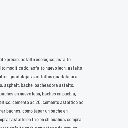
ote precio, asfalto ecologico, asfalto
alto modificado, asfalto nuevo leon, asfalto
sfaltos guadalajara, asfaltos guadalajara
co, asphalt, bache, bacheadora asfalto,
baches en nuevo leon, baches en puebla,
altico, cemento ac 20, cemento asfaltico ac
parar baches, como tapar un bache en
mprar asfalto en frio en chihuahua, comprar
prar asfalto en frio en estado de mexico,