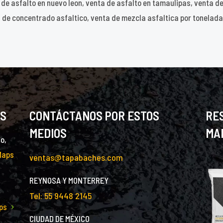
a de asfalto en nuevo leon, venta de asfalto en tamaulipas, venta d
 de concentrado asfaltico, venta de mezcla asfaltica por tonelada,
AS
CONTÁCTANOS POR ESTOS
RE
MEDIOS
MA
o,
Maps
ventas@tapabaches.com
REYNOSA Y MONTERREY
Tel: 55 9448 2145
ps
CIUDAD DE MÉXICO