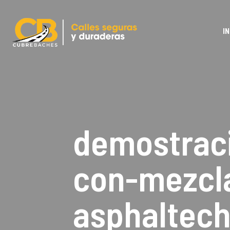
IN
demostrac
con-mezcla
asphaltec