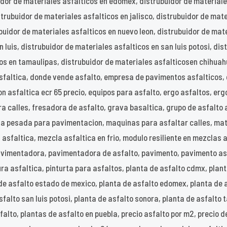
idor de materiales asfalticos en edomex, distrubuidor de material
trubuidor de materiales asfalticos en jalisco, distrubuidor de mate
buidor de materiales asfalticos en nuevo leon, distrubuidor de mat
 luis, distrubuidor de materiales asfalticos en san luis potosi, di
cos en tamaulipas, distrubuidor de materiales asfalticosen chihuah
faltica, donde vende asfalto, empresa de pavimentos asfalticos, 
ion asfaltica ecr 65 precio, equipos para asfalto, ergo asfaltos, e
a calles, fresadora de asfalto, grava basaltica, grupo de asfalto a
a pesada para pavimentacion, maquinas para asfaltar calles, mat
asfaltica, mezcla asfaltica en frio, modulo resiliente en mezclas a
avimentadora, pavimentadora de asfalto, pavimento, pavimento as
ura asfaltica, pinturta para asfaltos, planta de asfalto cdmx, plan
 de asfalto estado de mexico, planta de asfalto edomex, planta de 
sfalto san luis potosi, planta de asfalto sonora, planta de asfalto
alto, plantas de asfalto en puebla, precio asfalto por m2, precio de