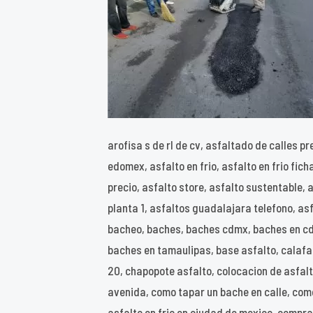
arofisa s de rl de cv, asfaltado de calles p
edomex, asfalto en frio, asfalto en frio fic
precio, asfalto store, asfalto sustentable,
planta 1, asfaltos guadalajara telefono, as
bacheo, baches, baches cdmx, baches en cdm
baches en tamaulipas, base asfalto, calafat
20, chapopote asfalto, colocacion de asfalt
avenida, como tapar un bache en calle, com
asfalto en frio en ciudad de mexico, compra