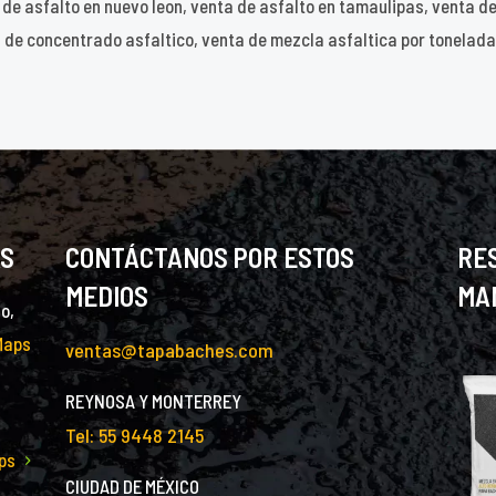
a de asfalto en nuevo leon, venta de asfalto en tamaulipas, venta d
 de concentrado asfaltico, venta de mezcla asfaltica por tonelada,
AS
CONTÁCTANOS POR ESTOS
RE
MEDIOS
MA
o,
Maps
ventas@tapabaches.com
REYNOSA Y MONTERREY
Tel: 55 9448 2145
ps
CIUDAD DE MÉXICO