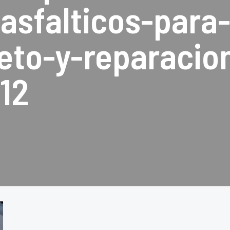
asfalticos-para-
to-y-reparacio
-12