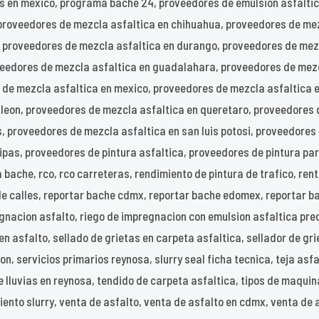
s en mexico, programa bache 24, proveedores de emulsion asfaltic
proveedores de mezcla asfaltica en chihuahua, proveedores de mez
, proveedores de mezcla asfaltica en durango, proveedores de mez
veedores de mezcla asfaltica en guadalahara, proveedores de mez
s de mezcla asfaltica en mexico, proveedores de mezcla asfaltica 
 leon, proveedores de mezcla asfaltica en queretaro, proveedores 
, proveedores de mezcla asfaltica en san luis potosi, proveedores
as, proveedores de pintura asfaltica, proveedores de pintura para
 bache, rco, rco carreteras, rendimiento de pintura de trafico, ren
de calles, reportar bache cdmx, reportar bache edomex, reportar b
nacion asfalto, riego de impregnacion con emulsion asfaltica precio
 en asfalto, sellado de grietas en carpeta asfaltica, sellador de gri
n, servicios primarios reynosa, slurry seal ficha tecnica, teja asfal
 lluvias en reynosa, tendido de carpeta asfaltica, tipos de maquin
iento slurry, venta de asfalto, venta de asfalto en cdmx, venta de 