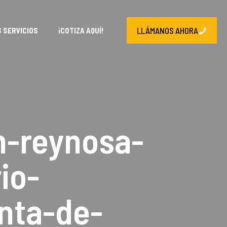
LLÁMANOS AHORA
 SERVICIOS
¡COTIZA AQUÍ!
n-reynosa-
io-
nta-de-