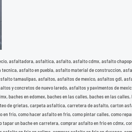
recio, asfaltadora, asfaltica, asfalto, asfalto cdmx, asfalto chapop
ha tecnica, asfalto en puebla, asfalto material de construccion, asf
 asfalto tamaulipas, asfaltos, asfaltos de mexico, asfaltos gdl, a
faltos y concretos de nuevo laredo, asfaltos y pavimentos de mexi
x, baches en edomex, baches en las calles, baches en las calles, 
eo de grietas, carpeta asfaltica, carretera de asfalto, carton asf
o en frio, como hacer asfalto en frio, como pintar calles, como re
o tapar un bache en carretera, comprar asfalto en frio en cdmx, co
r asfalto en frio en colima, comprar asfalto en frio en durango, com