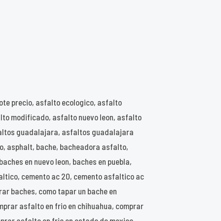
ote precio, asfalto ecologico, asfalto
alto modificado, asfalto nuevo leon, asfalto
sfaltos guadalajara, asfaltos guadalajara
co, asphalt, bache, bacheadora asfalto,
baches en nuevo leon, baches en puebla,
altico, cemento ac 20, cemento asfaltico ac
parar baches, como tapar un bache en
mprar asfalto en frio en chihuahua, comprar
prar asfalto en frio en estado de mexico,