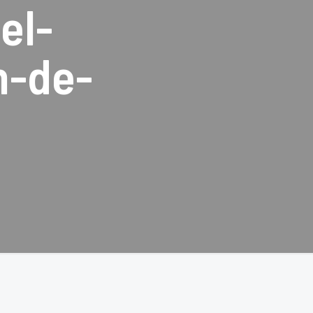
el-
n-de-