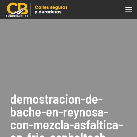
demostracion-de-
bache-en-reynosa-
con-mezcla-asfaltica-