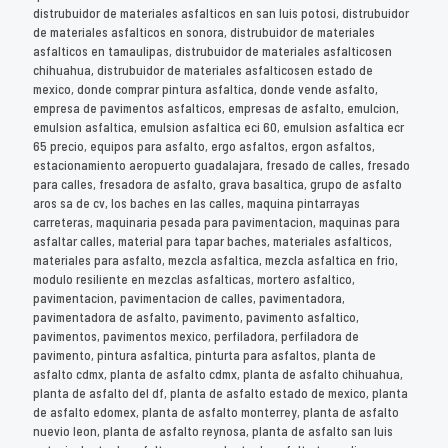
distrubuidor de materiales asfalticos en san luis potosi, distrubuidor
de materiales asfalticos en sonora, distrubuidor de materiales
asfalticos en tamaulipas, distrubuidor de materiales asfalticosen
chihuahua, distrubuidor de materiales asfalticosen estado de
mexico, donde comprar pintura asfaltica, donde vende asfalto,
empresa de pavimentos asfalticos, empresas de asfalto, emulcion,
emulsion asfaltica, emulsion asfaltica eci 60, emulsion asfaltica ecr
65 precio, equipos para asfalto, ergo asfaltos, ergon asfaltos,
estacionamiento aeropuerto guadalajara, fresado de calles, fresado
para calles, fresadora de asfalto, grava basaltica, grupo de asfalto
aros sa de cv, los baches en las calles, maquina pintarrayas
carreteras, maquinaria pesada para pavimentacion, maquinas para
asfaltar calles, material para tapar baches, materiales asfalticos,
materiales para asfalto, mezcla asfaltica, mezcla asfaltica en frio,
modulo resiliente en mezclas asfalticas, mortero asfaltico,
pavimentacion, pavimentacion de calles, pavimentadora,
pavimentadora de asfalto, pavimento, pavimento asfaltico,
pavimentos, pavimentos mexico, perfiladora, perfiladora de
pavimento, pintura asfaltica, pinturta para asfaltos, planta de
asfalto cdmx, planta de asfalto cdmx, planta de asfalto chihuahua,
planta de asfalto del df, planta de asfalto estado de mexico, planta
de asfalto edomex, planta de asfalto monterrey, planta de asfalto
nuevio leon, planta de asfalto reynosa, planta de asfalto san luis